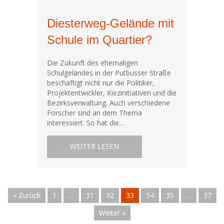
Diesterweg-Gelände mit
Schule im Quartier?
Die Zukunft des ehemaligen
Schulgeländes in der Putbusser Straße
beschäftigt nicht nur die Politiker,
Projektentwickler, Kiezinitiativen und die
Bezirksverwaltung. Auch verschiedene
Forscher sind an dem Thema
interessiert. So hat die…
ABOUT DIESTERWEG-GELÄNDE 
WEITER LESEN
« Zurück
1
…
31
32
33
34
35
…
37
Weiter »