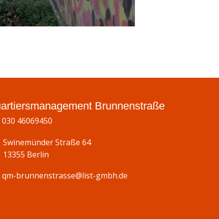
artiersmanagement Brunnenstraße
030 46069450
Swinemünder Straße 64
13355 Berlin
qm-brunnenstrasse@list-gmbh.de