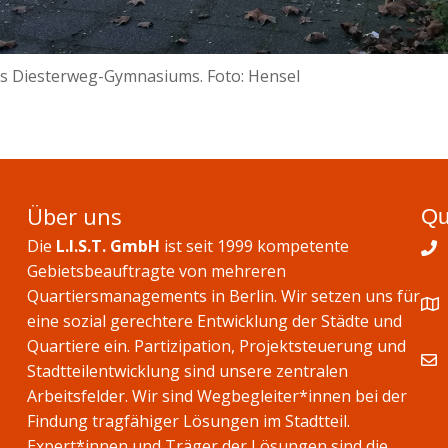
es Diesterweg-Gymnasiums. Foto: Hensel
Über uns
Qu
Die
L.I.S.T. GmbH
ist seit 1999 kompetente
Gebietsbeauftragte von mehreren
Quartiersmanagements in Berlin. Wir setzen uns für
eine sozial gerechtere Entwicklung der Städte und
Quartiere ein. Partizipation, Projektsteuerung und
Stadtteilentwicklung sind unsere zentralen
Arbeitsfelder. Wir sind Wegbegleiter*innen bei der
Findung tragfähiger Lösungen im Stadtteil.
Expert*innen und Träger der Lösungen sind die