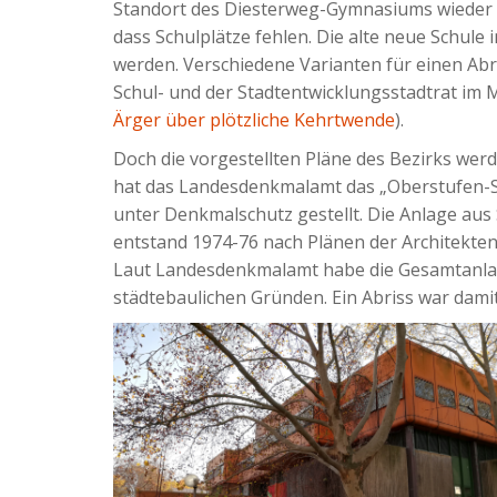
Standort des Diesterweg-Gymnasiums wieder als
dass Schulplätze fehlen. Die alte neue Schule 
werden. Verschiedene Varianten für einen Ab
Schul- und der Stadtentwicklungsstadtrat im M
Ärger über plötzliche Kehrtwende
).
Doch die vorgestellten Pläne des Bezirks we
hat das Landesdenkmalamt das „Oberstufen-S
unter Denkmalschutz gestellt. Die Anlage aus
entstand 1974-76 nach Plänen der Architekte
Laut Landesdenkmalamt habe die Gesamtanlag
städtebaulichen Gründen. Ein Abriss war dami