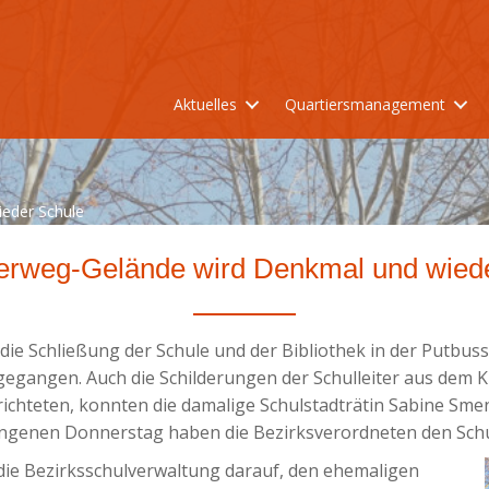
Aktuelles
Quartiersmanagement
eder Schule
erweg-Gelände wird Denkmal und wied
die Schließung der Schule und der Bibliothek in der Putbuss
egangen. Auch die Schilderungen der Schulleiter aus dem K
chteten, konnten die damalige Schulstadträtin Sabine Sme
ngenen Donnerstag haben die Bezirksverordneten den Schuls
die Bezirksschulverwaltung darauf, den ehemaligen