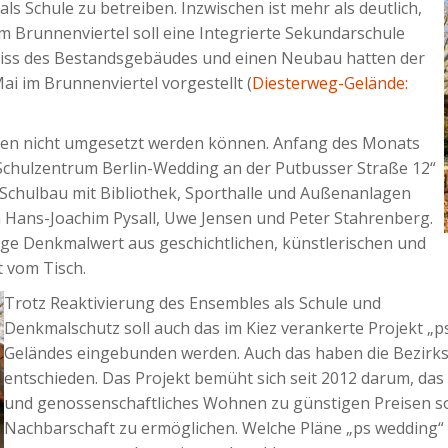
 Schule zu betreiben. Inzwischen ist mehr als deutlich,
im Brunnenviertel soll eine Integrierte Sekundarschule
riss des Bestandsgebäudes und einen Neubau hatten der
ai im Brunnenviertel vorgestellt (
Diesterweg-Gelände:
rden nicht umgesetzt werden können. Anfang des Monats
chulzentrum Berlin-Wedding an der Putbusser Straße 12“
 Schulbau mit Bibliothek, Sporthalle und Außenanlagen
n Hans-Joachim Pysall, Uwe Jensen und Peter Stahrenberg.
e Denkmalwert aus geschichtlichen, künstlerischen und
t vom Tisch.
Trotz Reaktivierung des Ensembles als Schule und
Denkmalschutz soll auch das im Kiez verankerte Projekt „ps
Geländes eingebunden werden. Auch das haben die Bezirks
entschieden. Das Projekt bemüht sich seit 2012 darum, d
und genossenschaftliches Wohnen zu günstigen Preisen sow
Nachbarschaft zu ermöglichen. Welche Pläne „ps weddin