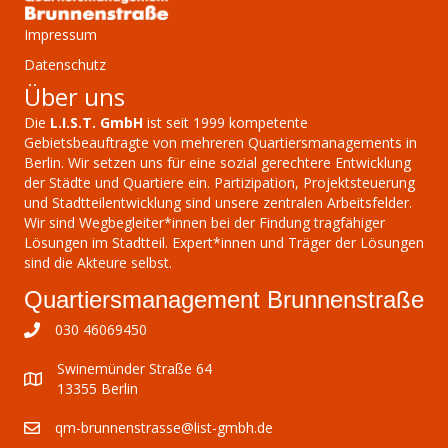
n
c
s
Impressum
-
Datenschutz
h
N
t
Über uns
a
e
a
Die
L.I.S.T. GmbH
ist seit 1999 kompetente
v
Gebietsbeauftragte von mehreren Quartiersmanagements in
u
l
Berlin. Wir setzen uns für eine sozial gerechtere Entwicklung
i
der Städte und Quartiere ein. Partizipation, Projektsteuerung
n
t
g
und Stadtteilentwicklung sind unsere zentralen Arbeitsfelder.
Wir sind Wegbegleiter*innen bei der Findung tragfähiger
a
d
u
Lösungen im Stadtteil. Expert*innen und Träger der Lösungen
sind die Akteure selbst.
t
A
n
Quartiersmanagement Brunnenstraße
i
n
g
030 46069450
o
s
e
n
Swinemünder Straße 64
13355 Berlin
i
n
qm-brunnenstrasse@list-gmbh.de