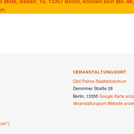
Mitte, Badstr. 10, 13357 Berlin, können sich Mo.-Mi.
en.
VERANSTALTUNGSORT
Olof-Palme-Stadtteilzentrum
Demminer Straße 28
Berlin
,
13355
Google Karte anz
Veranstaltungsort-Website anze
uen*)