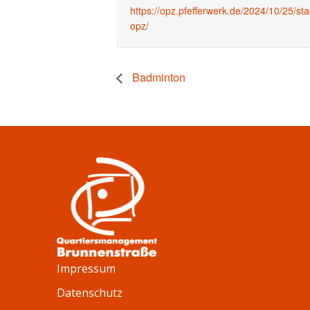
https://opz.pfefferwerk.de/2024/10/25/st
opz/
Badminton
Impressum
Datenschutz