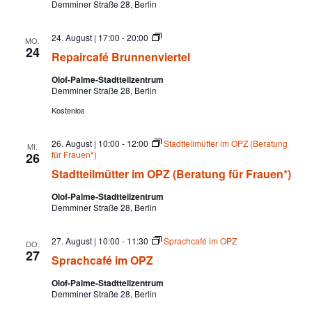
Demminer Straße 28, Berlin
R
24. August | 17:00
-
20:00
MO.
e
24
Repaircafé Brunnenviertel
p
a
Olof-Palme-Stadtteilzentrum
i
Demminer Straße 28, Berlin
r
c
Kostenlos
a
f
é
26. August | 10:00
-
12:00
Stadtteilmütter im OPZ (Beratung
MI.
B
für Frauen*)
26
r
u
Stadtteilmütter im OPZ (Beratung für Frauen*)
n
n
Olof-Palme-Stadtteilzentrum
e
Demminer Straße 28, Berlin
n
v
i
27. August | 10:00
-
11:30
Sprachcafé im OPZ
DO.
e
27
Sprachcafé im OPZ
r
t
e
Olof-Palme-Stadtteilzentrum
l
Demminer Straße 28, Berlin