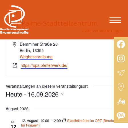
Olof-Palme-Stadtteilzentrum
« Alle Veranstaltungen
A
Demminer Straße 28
d
Berlin
,
13355
r
Wegbeschreibung
e
W
https://opz.pfefferwerk.de/
s
e
s
b
e
s
Veranstaltungen an diesem veranstaltungsort
e
Heute
 - 
16.09.2026
i
D
t
a
August 2026
e
t
u
12. August | 10:00
-
12:00
Stadtteilmütter im OPZ (Beratung
MI.
m
für Frauen*)
12