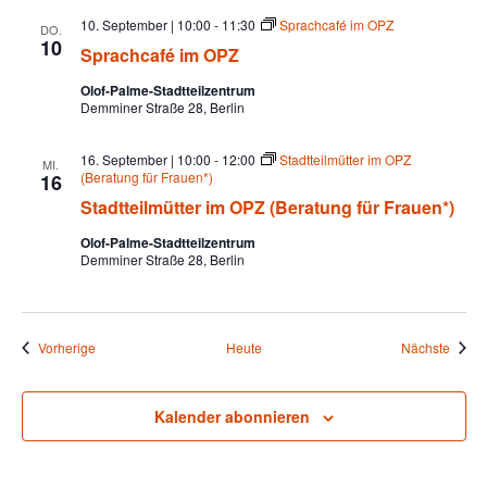
10. September | 10:00
-
11:30
Sprachcafé im OPZ
DO.
10
Sprachcafé im OPZ
Olof-Palme-Stadtteilzentrum
Demminer Straße 28, Berlin
16. September | 10:00
-
12:00
Stadtteilmütter im OPZ
MI.
(Beratung für Frauen*)
16
Stadtteilmütter im OPZ (Beratung für Frauen*)
Olof-Palme-Stadtteilzentrum
Demminer Straße 28, Berlin
Veranstaltungen
Veran
Vorherige
Heute
Nächste
Kalender abonnieren