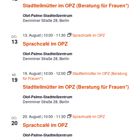
w
Stadtteilmütter im OPZ (Beratung für Frauen*)
ä
h
Olof-Palme-Stadtteilzentrum
l
Demminer Straße 28, Berlin
e
n
13. August | 10:00
-
11:30
Sprachcafé im OPZ
DO.
.
13
Sprachcafé im OPZ
Olof-Palme-Stadtteilzentrum
Demminer Straße 28, Berlin
19. August | 10:00
-
12:00
Stadtteilmütter im OPZ (Beratung
MI.
für Frauen*)
19
Stadtteilmütter im OPZ (Beratung für Frauen*)
Olof-Palme-Stadtteilzentrum
Demminer Straße 28, Berlin
20. August | 10:00
-
11:30
Sprachcafé im OPZ
DO.
20
Sprachcafé im OPZ
Olof-Palme-Stadtteilzentrum