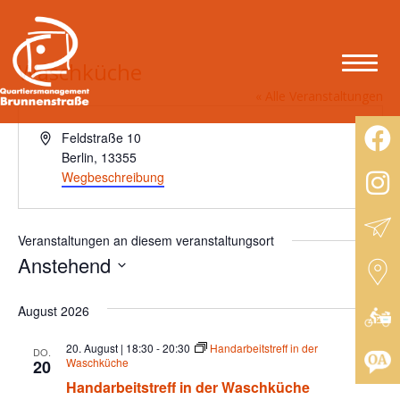
Waschküche
« Alle Veranstaltungen
A
Feldstraße 10
d
Berlin
,
13355
r
Wegbeschreibung
e
s
s
Veranstaltungen an diesem veranstaltungsort
e
Anstehend
D
a
August 2026
t
u
20. August | 18:30
-
20:30
Handarbeitstreff in der
DO.
m
Waschküche
20
w
Handarbeitstreff in der Waschküche
ä