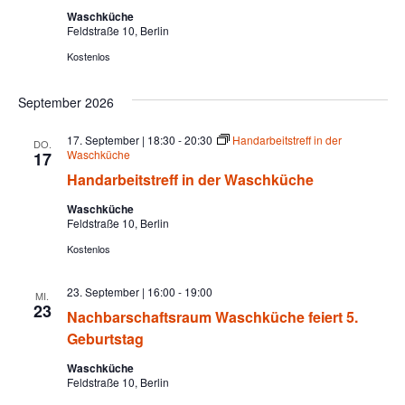
h
Waschküche
l
Feldstraße 10, Berlin
e
Kostenlos
n
.
September 2026
17. September | 18:30
-
20:30
Handarbeitstreff in der
DO.
Waschküche
17
Handarbeitstreff in der Waschküche
Waschküche
Feldstraße 10, Berlin
Kostenlos
23. September | 16:00
-
19:00
MI.
23
Nachbarschaftsraum Waschküche feiert 5.
Geburtstag
Waschküche
Feldstraße 10, Berlin