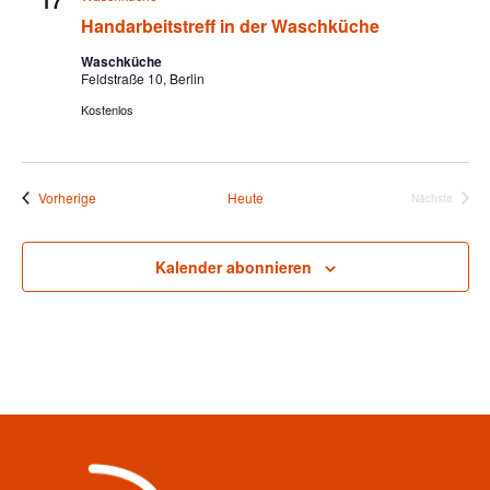
17
Handarbeitstreff in der Waschküche
Waschküche
Feldstraße 10, Berlin
Kostenlos
Veranstaltungen
Vorherige
Heute
Nächste
Veranstalt
Kalender abonnieren