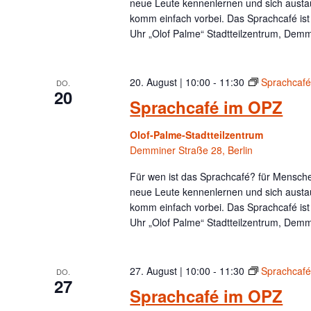
neue Leute kennenlernen und sich austa
.
komm einfach vorbei. Das Sprachcafé is
Uhr „Olof Palme“ Stadtteilzentrum, Demm
20. August | 10:00
-
11:30
Sprachcaf
DO.
20
Sprachcafé im OPZ
Olof-Palme-Stadtteilzentrum
Demminer Straße 28, Berlin
Für wen ist das Sprachcafé? für Menschen
neue Leute kennenlernen und sich austa
komm einfach vorbei. Das Sprachcafé is
Uhr „Olof Palme“ Stadtteilzentrum, Demm
27. August | 10:00
-
11:30
Sprachcaf
DO.
27
Sprachcafé im OPZ