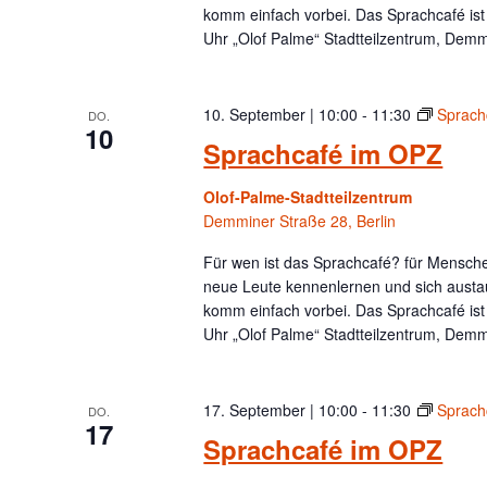
komm einfach vorbei. Das Sprachcafé is
Uhr „Olof Palme“ Stadtteilzentrum, Demm
10. September | 10:00
-
11:30
Sprach
DO.
10
Sprachcafé im OPZ
Olof-Palme-Stadtteilzentrum
Demminer Straße 28, Berlin
Für wen ist das Sprachcafé? für Menschen
neue Leute kennenlernen und sich austa
komm einfach vorbei. Das Sprachcafé is
Uhr „Olof Palme“ Stadtteilzentrum, Demm
17. September | 10:00
-
11:30
Sprach
DO.
17
Sprachcafé im OPZ