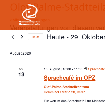
Olof-Palme-Stadttei
« Alle Veranstaltungen
Veranstaltungen von diesem ver
Heute
 - 
29. Oktobe
Heute
D
a
August 2026
t
u
m
13. August | 10:00
-
11:30
Sprachcaf
DO.
13
w
Sprachcafé im OPZ
ä
h
Olof-Palme-Stadtteilzentrum
l
Demminer Straße 28, Berlin
e
Für wen ist das Sprachcafé? für Menschen
n