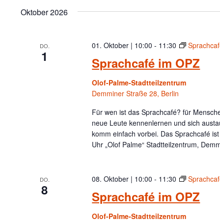
Oktober 2026
01. Oktober | 10:00
-
11:30
Sprachca
DO.
1
Sprachcafé im OPZ
Olof-Palme-Stadtteilzentrum
Demminer Straße 28, Berlin
Für wen ist das Sprachcafé? für Menschen
neue Leute kennenlernen und sich austa
komm einfach vorbei. Das Sprachcafé is
Uhr „Olof Palme“ Stadtteilzentrum, Demm
08. Oktober | 10:00
-
11:30
Sprachca
DO.
8
Sprachcafé im OPZ
Olof-Palme-Stadtteilzentrum