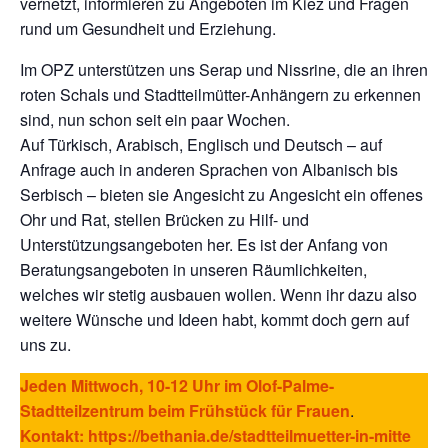
vernetzt, informieren zu Angeboten im Kiez und Fragen
rund um Gesundheit und Erziehung.
Im OPZ unterstützen uns Serap und Nissrine, die an ihren
roten Schals und Stadtteilmütter-Anhängern zu erkennen
sind, nun schon seit ein paar Wochen.
Auf Türkisch, Arabisch, Englisch und Deutsch – auf
Anfrage auch in anderen Sprachen von Albanisch bis
Serbisch – bieten sie Angesicht zu Angesicht ein offenes
Ohr und Rat, stellen Brücken zu Hilf- und
Unterstützungsangeboten her. Es ist der Anfang von
Beratungsangeboten in unseren Räumlichkeiten,
welches wir stetig ausbauen wollen. Wenn ihr dazu also
weitere Wünsche und Ideen habt, kommt doch gern auf
uns zu.
Jeden Mittwoch, 10-12 Uhr im Olof-Palme-
Stadtteilzentrum beim Frühstück für Frauen
.
Kontakt:
https://bethania.de/stadtteilmuetter-in-mitte