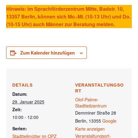
Hinweis: im Sprachförderzentrum Mitte, Badstr. 10,
13357 Berlin, können sich Mo.-Mi. (10-13 Uhr) und Do.
(10-15 Uhr) auch Männer zur Beratung melden.
Zum Kalender hinzufügen
DETAILS
VERANSTALTUNGSO
RT
Datum:
Olof-Palme-
29. Januar 2025
Stadtteilzentrum
Zeit:
Demminer Straße 28
10:00 - 12:00
Berlin
,
13355
Google
Serien:
Karte anzeigen
Veranstaltungsort-
Stadtteilmütter im OPZ