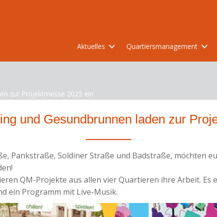
Aktuelles
Quartiersmanagement
en zur Projektmesse 2025 ein
ng und Gesundbrunnen laden zur Proj
, Pankstraße, Soldiner Straße und Badstraße, möchten euch
den!
ieren QM-Projekte aus allen vier Quartieren ihre Arbeit. Es
d ein Programm mit Live-Musik.