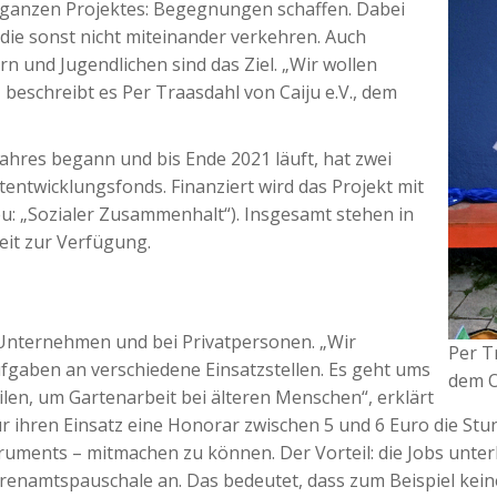
s ganzen Projektes: Begegnungen schaffen. Dabei
 die sonst nicht miteinander verkehren. Auch
und Jugendlichen sind das Ziel. „Wir wollen
beschreibt es Per Traasdahl von Caiju e.V., dem
hres begann und bis Ende 2021 läuft, hat zwei
tentwicklungsfonds. Finanziert wird das Projekt mit
u: „Sozialer Zusammenhalt“). Insgesamt stehen in
beit zur Verfügung.
in Unternehmen und bei Privatpersonen. „Wir
Per T
Aufgaben an verschiedene Einsatzstellen. Es geht ums
dem O
len, um Gartenarbeit bei älteren Menschen“, erklärt
 ihren Einsatz eine Honorar zwischen 5 und 6 Euro die Stu
uments – mitmachen zu können. Der Vorteil: die Jobs unterl
hrenamtspauschale an. Das bedeutet, dass zum Beispiel kein