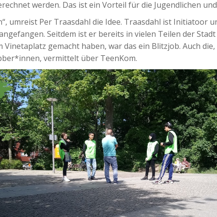
rechnet werden. Das ist ein Vorteil für die Jugendlichen und 
“, umreist Per Traasdahl die Idee. Traasdahl ist Initiatoor u
angefangen. Seitdem ist er bereits in vielen Teilen der Sta
 Vinetaplatz gemacht haben, war das ein Blitzjob. Auch die,
bber*innen, vermittelt über TeenKom.