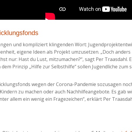
icklungsfonds
angen und kompliziert klingenden Wort: Jugendprojektentwi
nheit, eigene Ideen als Projekt umzusetzen. „Doch anders a
ächst nur: Hast du Lust, mitzumachen?“, sagt Per Traasdahl. E
dem Prinzip „Hilfe zur Selbsthilfe“ sollen Jugendliche zu
twicklungsfonds wegen der Corona-Pandemie sozusagen noch 
n Kindern zu machen oder auch Nachhilfeangebote. Es gab w
r allem ein wenig ein Fragezeichen“, erklärt Per Traasdahl.