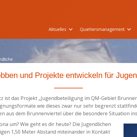
Aktuelles
Quartiersmanagement
ndliche
jobben und Projekte entwickeln für Jugen
 ist das Projekt „Jugendbeteiligung im QM-Gebiet Brunnens
ungsformate wie dieses zwar nur sehr begrenzt stattfinde
en aus dem Brunnenviertel über die besondere Situation i
rona um? Wie geht es dir heute? Die Jugendlichen
igen 1,50 Meter Abstand miteinander in Kontakt