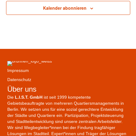
e
e
a
r
m
Kalender abonnieren
a
p
t
t
e
u
l
n
i
g
i
m
o
O
l
o
n
f
-
P
Impressum
a
l
Datenschutz
m
Über uns
e
-
Die
L.I.S.T. GmbH
ist seit 1999 kompetente
S
t
Gebietsbeauftragte von mehreren Quartiersmanagements in
a
Berlin. Wir setzen uns für eine sozial gerechtere Entwicklung
d
der Städte und Quartiere ein. Partizipation, Projektsteuerung
t
und Stadtteilentwicklung sind unsere zentralen Arbeitsfelder.
t
e
Wir sind Wegbegleiter*innen bei der Findung tragfähiger
i
Lösungen im Stadtteil. Expert*innen und Träger der Lösungen