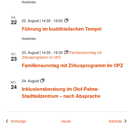
c
Kostenlos
S
t
h
a
SA.
d
F
22. August | 14:30
-
16:00
22
t
t
ü
t
Führung im buddhistischen Tempel
h
e
r
e
i
Kostenlos
u
l
n
z
n
g
e
23. August | 14:30
-
16:30
Familiensonntag mit
i
SO.
n
Zirkusprogramm im OPZ
23
m
t
,
b
Familiensonntag mit Zirkusprogramm im OPZ
r
u
u
d
N
m
d
I
24. August
h
MO.
n
a
24
i
Inklusionsberatung im Olof-Palme-
k
s
l
Stadtteilzentrum – nach Absprache
t
v
u
i
s
s
i
c
i
o
h
n
e
Veranstaltungen
Veran
Vorherige
Heute
Nächste
g
s
n
b
T