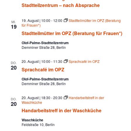
n
t
l
Stadtteilzentrum – nach Absprache
c
a
u
-
d
s
t
i
h
N
19. August | 10:00
-
12:00
Stadtteilmütter im OPZ (Beratung
MI.
t
o
für Frauen*)
19
e
n
a
e
i
s
Stadtteilmütter im OPZ (Beratung für Frauen*)
l
b
v
z
e
Olof-Palme-Stadtteilzentrum
u
e
r
Demminer Straße 28, Berlin
i
n
a
t
t
n
g
r
u
20. August | 10:00
-
11:30
Sprachcafé im OPZ
DO.
u
n
20
a
d
Sprachcafé im OPZ
m
g
i
t
m
Olof-Palme-Stadtteilzentrum
A
O
Demminer Straße 28, Berlin
i
l
o
n
o
f
20. August | 18:30
-
20:30
Handarbeitstreff in der
DO.
-
Waschküche
20
s
P
n
Handarbeitstreff in der Waschküche
a
l
i
Waschküche
m
Feldstraße 10, Berlin
e
-