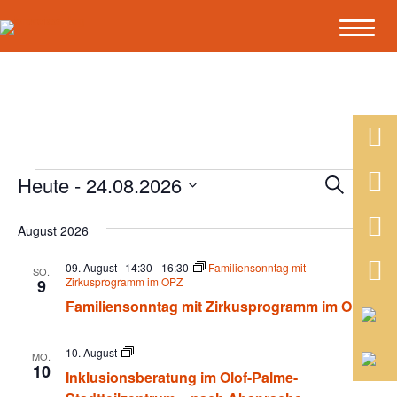
Heute
 - 
24.08.2026
Veranstaltungen
V
V
S
L
u
D
i
e
c
e
a
s
August 2026
h
r
t
t
e
r
e
u
09. August | 14:30
-
16:30
Familiensonntag mit
a
SO.
m
Zirkusprogramm im OPZ
9
a
w
n
Familiensonntag mit Zirkusprogramm im OPZ
ä
s
n
h
l
I
10. August
MO.
t
n
e
10
s
Inklusionsberatung im Olof-Palme-
k
n
a
l