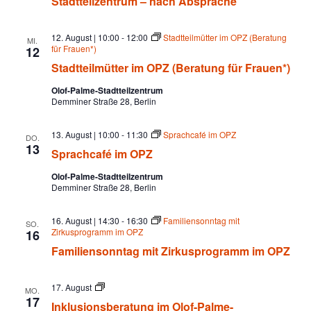
Stadtteilzentrum – nach Absprache
.
t
u
l
s
i
a
12. August | 10:00
-
12:00
Stadtteilmütter im OPZ (Beratung
t
MI.
o
für Frauen*)
12
n
u
s
l
Stadtteilmütter im OPZ (Beratung für Frauen*)
b
n
e
Olof-Palme-Stadtteilzentrum
t
r
Demminer Straße 28, Berlin
g
a
t
u
A
u
13. August | 10:00
-
11:30
Sprachcafé im OPZ
DO.
n
13
Sprachcafé im OPZ
n
n
g
i
s
m
Olof-Palme-Stadtteilzentrum
g
O
Demminer Straße 28, Berlin
l
i
o
e
f
16. August | 14:30
-
16:30
Familiensonntag mit
c
SO.
-
Zirkusprogramm im OPZ
16
n
P
h
Familiensonntag mit Zirkusprogramm im OPZ
a
l
t
S
m
e
I
17. August
e
MO.
-
n
u
17
Inklusionsberatung im Olof-Palme-
S
k